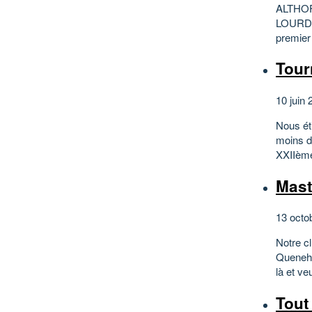
ALTHOFF
LOURDEL
premier 
Tour
10 juin 
Nous éti
moins d
XXIIème
Mast
13 octo
Notre c
Quenehen
là et veu
Tout