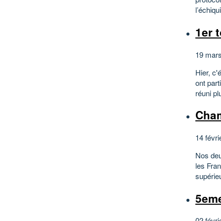
l’échiqu
1er 
19 mars
Hier, c'
ont part
réuni p
Cham
14 févri
Nos deu
les Fran
supérie
5eme
02 févri