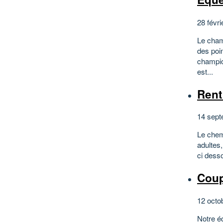
28 févri
Le cham
des poi
champio
est...
Rent
14 sept
Le chemi
adultes,
ci desso
Coup
12 octo
Notre é