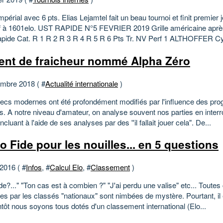
impérial avec 6 pts. Elias Lejamtel fait un beau tournoi et finit premier
f à 1601elo. UST RAPIDE N°5 FEVRIER 2019 Grille américaine après
ide Cat. R 1 R 2 R 3 R 4 R 5 R 6 Pts Tr. NV Perf 1 ALTHOFFER Cyri
ent de fraicheur nommé Alpha Zéro
mbre 2018 ( #
Actualité internationale
)
ecs modernes ont été profondément modifiés par l'influence des p
. A notre niveau d'amateur, on analyse souvent nos parties en interr
ncluant à l'aide de ses analyses par des ''il fallait jouer cela". De...
lo Fide pour les nouilles... en 5 questions
 2016 ( #
Infos
, #
Calcul Elo
, #
Classement
)
de?..." "Ton cas est à combien ?" "J'ai perdu une valise" etc... Toute
es par les classés "nationaux" sont nimbées de mystère. Pourtant, il
tôt nous soyons tous dotés d'un classement international (Elo...