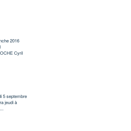
anche 2016
1
OCHE Cyril
di 5 septembre
ra jeudi à
..