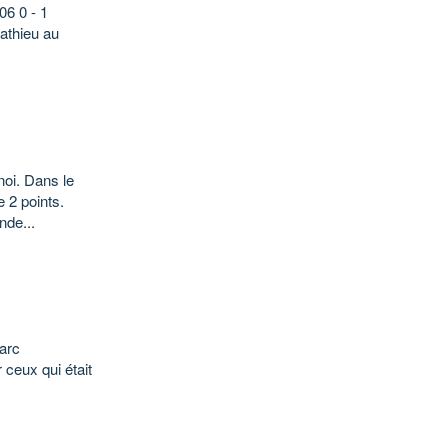
6 0 - 1
athieu au
noi. Dans le
 2 points.
nde...
Marc
 ceux qui était