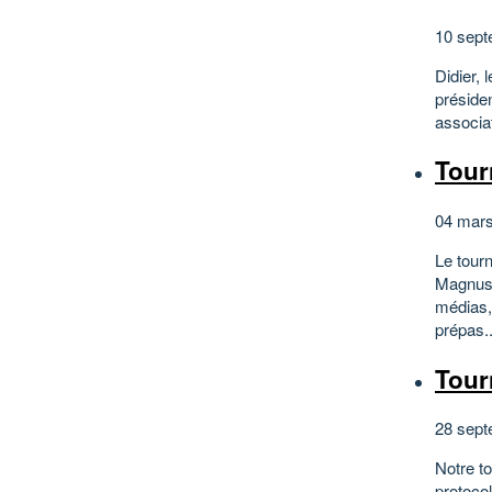
10 sept
Didier, 
préside
associa
Tour
04 mars
Le tour
Magnus 
médias,
prépas..
Tour
28 sept
Notre t
protoco