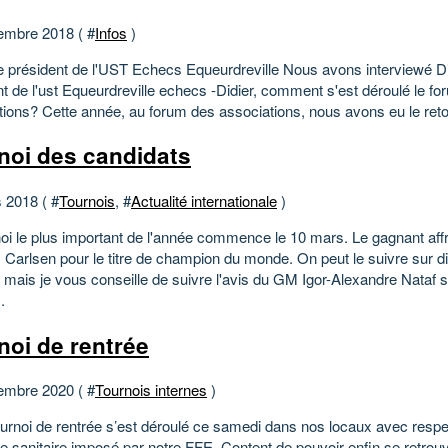
embre 2018 ( #
Infos
)
le président de l'UST Echecs Equeurdreville Nous avons interviewé Did
nt de l'ust Equeurdreville echecs -Didier, comment s'est déroulé le f
tions? Cette année, au forum des associations, nous avons eu le retou
noi des candidats
 2018 ( #
Tournois
, #
Actualité internationale
)
noi le plus important de l'année commence le 10 mars. Le gagnant aff
Carlsen pour le titre de champion du monde. On peut le suivre sur di
 mais je vous conseille de suivre l'avis du GM Igor-Alexandre Nataf s
.
noi de rentrée
embre 2020 ( #
Tournois internes
)
ournoi de rentrée s’est déroulé ce samedi dans nos locaux avec respe
le sanitaire imposé par notre FFE. Content de pouvoir enfin se retrou