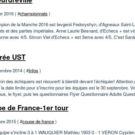
er 2016 ( #
championnats
)
pion de la Manche 2016 est Ievgenii Fedoryshyn, d'Agneaux Saint-
nts et des parties impériales. Anne Laurie Besnard, d'Echecs + est vi
nne avec 4/5. Simon Viel d'Echecs + est 3eme avec 4/5. C'est Sara
rée UST
embre 2014 ( #
Infos
)
n des échiquiers est réouvert! à bientôt devant l’échiquier! Attention 
 la date limite pour s'inscrire pour les équipes est le 30 septembre. 
us, le flyer, puis les questionnaires Flyer Questionnaire Adulte Questi
e de France-1er tour
bre 2015 ( #
coupe de france
)
quipe s'incline 3 à 1 WAUQUIER Mathieu 1903 0 - 1 VERON Cyprien