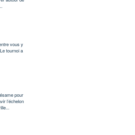
..
'entre vous y
 Le tournoi a
 sésame pour
vir l’échelon
le...