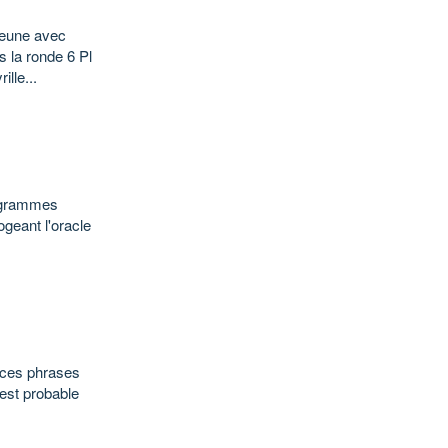
 jeune avec
 la ronde 6 Pl
lle...
rogrammes
ogeant l'oracle
s ces phrases
 est probable