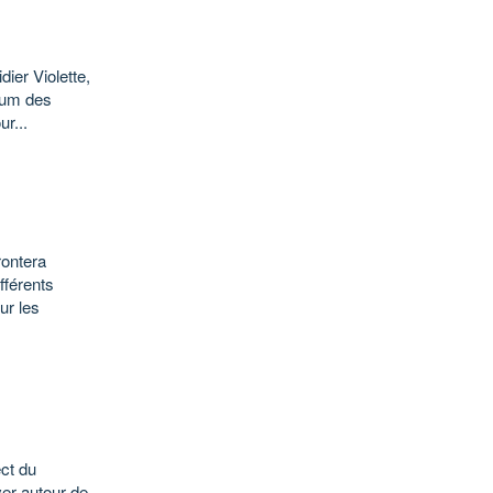
ier Violette,
orum des
r...
rontera
fférents
ur les
ct du
ver autour de