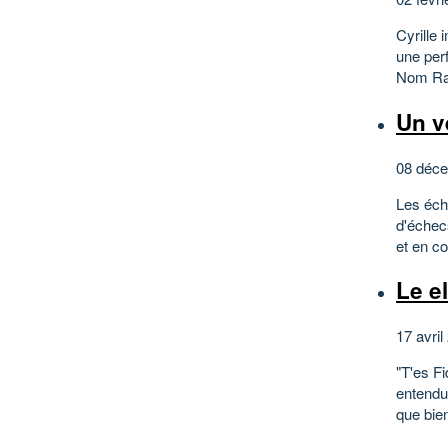
Cyrille 
une per
Nom Rap
Un v
08 déce
Les éch
d'échecs
et en co
Le e
17 avril
"T'es Fi
entendu
que bien