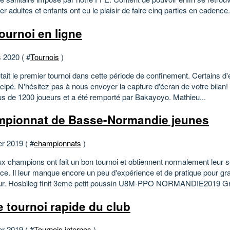
ier adultes et enfants ont eu le plaisir de faire cinq parties en cadence.
tournoi en ligne
 2020 ( #
Tournois
)
était le premier tournoi dans cette période de confinement. Certains d
icipé. N'hésitez pas à nous envoyer la capture d'écran de votre bilan!
lus de 1200 joueurs et a été remporté par Bakayoyo. Mathieu...
pionnat de Basse-Normandie jeunes
er 2019 ( #
championnats
)
x champions ont fait un bon tournoi et obtiennent normalement leur
ce. Il leur manque encore un peu d'expérience et de pratique pour gra
ur. Hosbileg finit 3eme petit poussin U8M-PPO NORMANDIE2019 Gril
 tournoi rapide du club
er 2019 ( #
Tournois internes
)