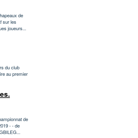
chapeaux de
f sur les
es joueurs...
rs du club
ire au premier
es.
championnat de
019 - - de
OGBILEG...