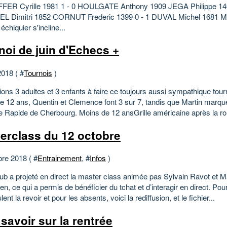
ER Cyrille 1981 1 - 0 HOULGATE Anthony 1909 JEGA Philippe 140
 Dimitri 1852 CORNUT Frederic 1399 0 - 1 DUVAL Michel 1681 M
échiquier s'incline...
noi de juin d'Echecs +
2018 ( #
Tournois
)
ons 3 adultes et 3 enfants à faire ce toujours aussi sympathique tour
e 12 ans, Quentin et Clemence font 3 sur 7, tandis que Martin marque
 Rapide de Cherbourg. Moins de 12 ansGrille américaine après la ro
erclass du 12 octobre
bre 2018 ( #
Entrainement
, #
Infos
)
lub a projeté en direct la master class animée pas Sylvain Ravot et 
, ce qui a permis de bénéficier du tchat et d’interagir en direct. Pour
lent la revoir et pour les absents, voici la rediffusion, et le fichier...
 savoir sur la rentrée