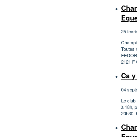
Cham
Eque
25 févri
Champio
Toutes 
FEDORY
2121 F
Ca y 
04 sept
Le club
à 18h, p
20h30. 
Cham
Eque