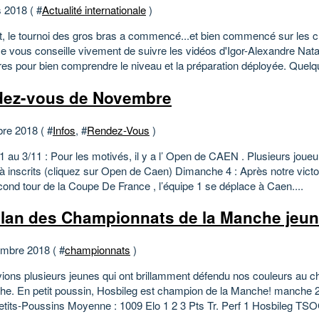
 2018 ( #
Actualité internationale
)
t, le tournoi des gros bras a commencé...et bien commencé sur les 
Je vous conseille vivement de suivre les vidéos d'Igor-Alexandre Nata
res pour bien comprendre le niveau et la préparation déployée. Quelqu
ez-vous de Novembre
bre 2018 ( #
Infos
, #
Rendez-Vous
)
 au 3/11 : Pour les motivés, il y a l’ Open de CAEN . Plusieurs joueu
jà inscrits (cliquez sur Open de Caen) Dimanche 4 : Après notre victo
cond tour de la Coupe De France , l’équipe 1 se déplace à Caen....
ilan des Championnats de la Manche jeun
mbre 2018 ( #
championnats
)
ions plusieurs jeunes qui ont brillamment défendu nos couleurs au 
he. En petit poussin, Hosbileg est champion de la Manche! manche 2
etits-Poussins Moyenne : 1009 Elo 1 2 3 Pts Tr. Perf 1 Hosbileg TS