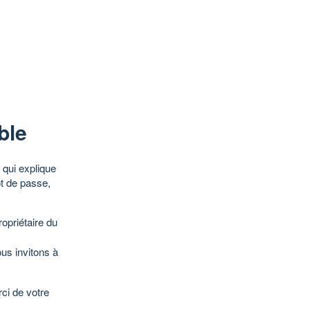
ble
qui explique
ot de passe,
opriétaire du
ous invitons à
ci de votre