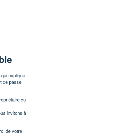
ble
qui explique
ot de passe,
opriétaire du
ous invitons à
ci de votre