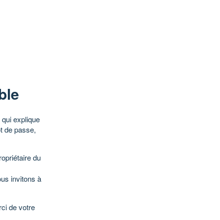
ble
qui explique
ot de passe,
opriétaire du
ous invitons à
ci de votre