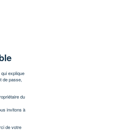
ble
qui explique
ot de passe,
opriétaire du
ous invitons à
ci de votre