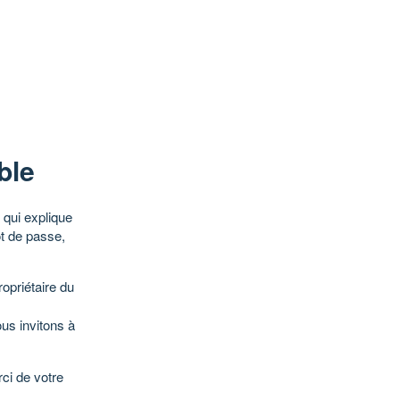
ble
qui explique
ot de passe,
opriétaire du
ous invitons à
ci de votre