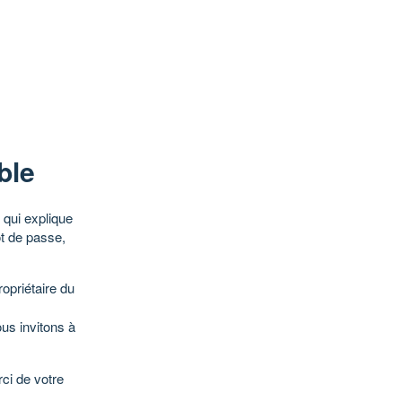
ble
qui explique
ot de passe,
opriétaire du
ous invitons à
ci de votre