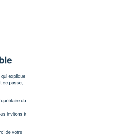
ble
qui explique
ot de passe,
opriétaire du
ous invitons à
ci de votre