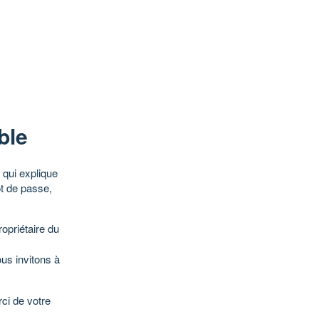
ble
qui explique
ot de passe,
opriétaire du
ous invitons à
ci de votre