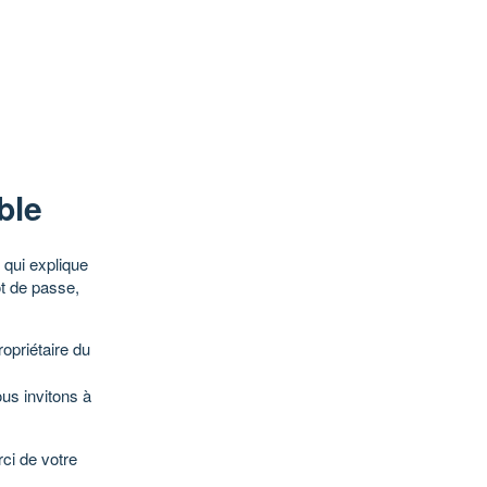
ble
qui explique
ot de passe,
opriétaire du
ous invitons à
ci de votre